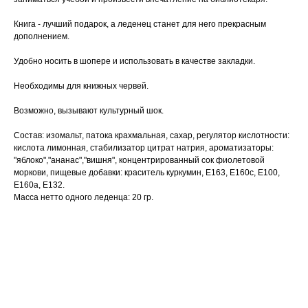
Книга - лучший подарок, а леденец станет для него прекрасным
дополнением.
Удобно носить в шопере и использовать в качестве закладки.
Необходимы для книжных червей.
Возможно, вызывают культурный шок.
Состав: изомальт, патока крахмальная, сахар, регулятор кислотности:
кислота лимонная, стабилизатор цитрат натрия, ароматизаторы:
"яблоко","ананас","вишня", концентрированный сок фиолетовой
моркови, пищевые добавки: краситель куркумин, Е163, Е160с, Е100,
Е160а, Е132.
Масса нетто одного леденца: 20 гр.