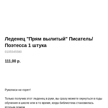
Леденец "Прям вылитый" Писатель/
Поэтесса 1 штука
0105545580
111,00
р.
В КОРЗИНУ
Рукописи не горят!
Только получив этот леденец в руки, вы сразу можете окунуться в годы
обучения в школе или в то время, когда библиотека становилась
вторым домом.