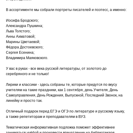
В ассортименте мы собрали портреты писателей и поэтесс, а именно:
Иосифа Бродского;
Александра Пушкина;
Льва Толстого;
Анны Ахматовой;
Марины Цветаевой;
Фёдора Достоевского;
Сергея Есенина;
Владимира Маяковского.
У вас в руках - все века русской литературы, от золотого до
серебряного и не только!
Лирики и классики - здесь собраны те, которые придутся по вкусу
учителям на такие праздники, как 1 сентября, день Учителя, День
Самоуправления, День Рождения, Выпускной, Последний Звонок, на
линейку и просто так.
Отличный подарок перед ЕГЭ и ОГЭ по литературе и русскому языку,
а также репетиторам и преподавателям в ВУЗ.
Тематическая информативная подложка поможет эффективнее
заниматься учёбой и произвести впечатление на библиотекаря.